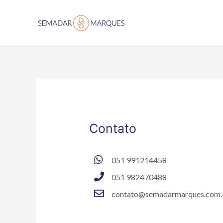
Contato
051 991214458
051 982470488
contato@semadarmarques.com.